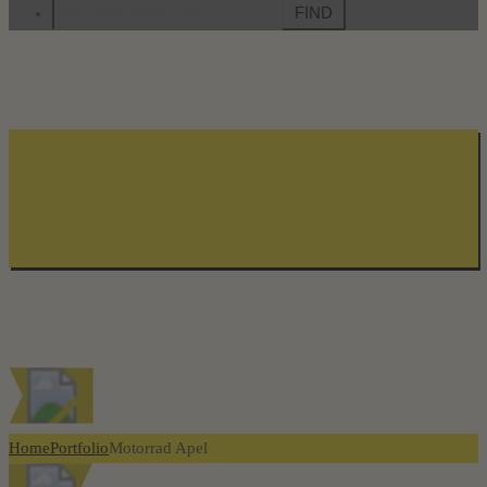
Search
for:
Portfolio
Home
Portfolio
Motorrad Apel