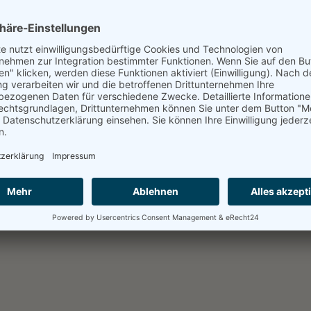
kt. Egal ob Flyer, Visitenkarten, Schaufensterbeschriftung, Werbebanne