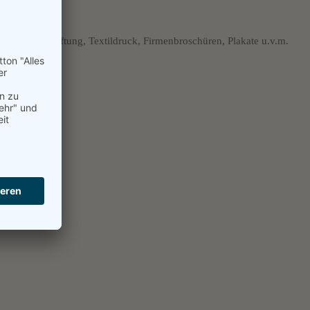
r, Kfz-Beschriftung, Textildruck, Firmenbroschüren, Plakate u.v.m.