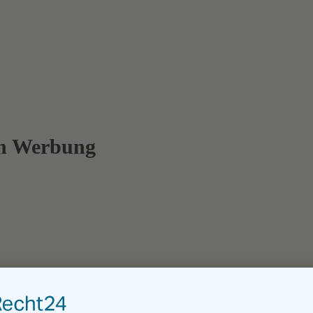
en Werbung
 unser Prinzip. Damit haben wir schon seit vielen Jahren Erfolge und 